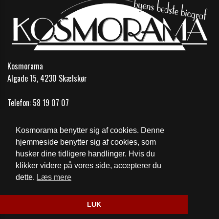
Kosmorama
Algade 15, 4230 Skælskør
Telefon:
58 19 07 07
Email:
info@kosmobio.dk
Kosmorama benytter sig af cookies. Denne
Åbningstider
hjemmeside benytter sig af cookies, som
husker dine tidligere handlinger. Hvis du
Cookie- og privatlivspolitik
klikker videre på vores side, accepterer du
dette.
Læs mere
Website og billetsystem fra ebillet a/s
LUK