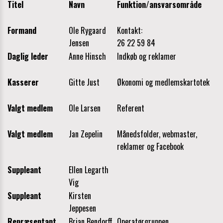
Titel
Navn
Funktion/ansvarsområde
Formand
Ole Rygaard
Kontakt:
Jensen
26 22 59 84
Daglig leder
Anne Hinsch
Indkøb og reklamer
Kasserer
Gitte Just
Økonomi og medlemskartotek
Valgt medlem
Ole Larsen
Referent
Valgt medlem
Jan Zepelin
Månedsfolder, webmaster,
reklamer og Facebook
Suppleant
Ellen Legarth
Vig
Suppleant
Kirsten
Jeppesen
Repræsentant
Brian Bendorff
Operatørgruppen